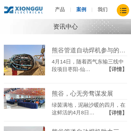
产品
案例
我们
资讯中心
熊谷管道自动焊机参与的西三线中段管线主体焊接完成啦！
4月14日，随着西气东输三线中
段项目枣阳-仙…
【详情】
熊谷，心无旁骛谋发展
绿茵满地，泥融沙暖的四月，在
这鲜活的4月8日…
【详情】