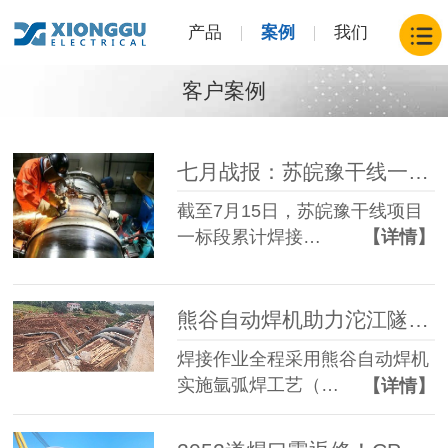
产品
案例
我们
客户案例
七月战报：苏皖豫干线一标段焊接突破70公里，熊谷自动焊设备经受高温“烤”验
截至7月15日，苏皖豫干线项目
一标段累计焊接…
【详情】
熊谷自动焊机助力沱江隧道项目，交出焊接质量满分答卷
焊接作业全程采用熊谷自动焊机
实施氩弧焊工艺（…
【详情】