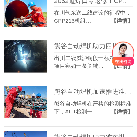
2052道焊口零返修！CPP213机组携熊谷自动焊机闪耀川气东送二线
在川气东送二线建设的征程中，
CPP213机组…
【详情】
熊谷自动焊机助力四川油建川二线沱江隧道焊接提速
出川二线威泸铜段一标沱江隧道
项目宛如一条关键…
【详情】
熊谷自动焊机加速推进准东煤制天然气管道工程建设
熊谷自动焊机在严格的检测标准
下，AUT检测一…
【详情】