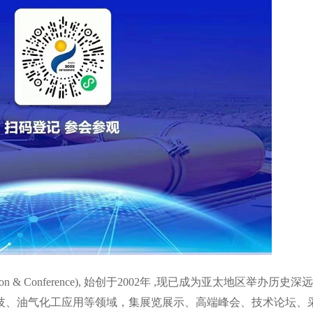
tion & Conference),
始创于
2002
年
,
现已成为亚太地区举办历史深远
技、油气化工应用等领域，集展览展示、高端峰会、技术论坛、