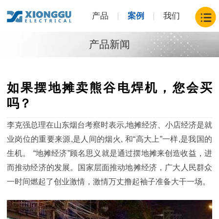
产品
案例
我们
产品新闻
如果摆地摊卖熊谷电焊机，您会买
吗？
李克强总理在山东烟台考察时表示
,
地摊经济、小店经济是就
业岗位的重要来源
,
是人间的烟火
,
和
“
高大上
”
一样
,
是我国的
生机。
“
地摊经济
”
顾名思义就是通过摆地摊来创造收益，进
而推动经济的发展。国家层面推动地摊经济，广大人民群众
一时间燃起了创业激情，激情万丈撸起袖子准备大干一场。