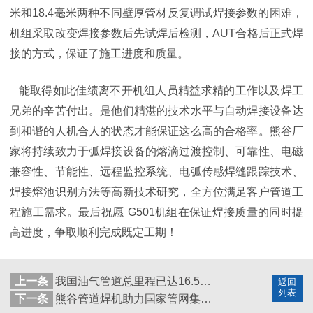
米和18.4毫米两种不同壁厚管材反复调试焊接参数的困难，
机组采取改变焊接参数后先试焊后检测，AUT合格后正式焊
接的方式，保证了施工进度和质量。
能取得如此佳绩离不开机组人员精益求精的工作以及焊工
兄弟的辛苦付出。是他们精湛的技术水平与自动焊接设备达
到和谐的人机合人的状态才能保证这么高的合格率。熊谷厂
家将持续致力于弧焊接设备的熔滴过渡控制、可靠性、电磁
兼容性、节能性、远程监控系统、电弧传感焊缝跟踪技术、
焊接熔池识别方法等高新技术研究，全方位满足客户管道工
程施工需求。最后
祝愿
G501机组在保证焊接质量的同时提
高进度，争取顺利完成既定工期！
上一条
我国油气管道总里程已达16.5万公里，熊谷参与了10万公里以上!
返回
列表
下一条
熊谷管道焊机助力国家管网集团广东省天然气管网“县县通工程”