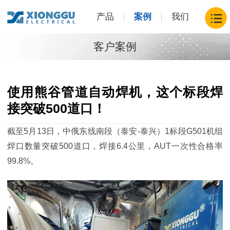
产品
案例
我们
客户案例
使用熊谷管道自动焊机，这个标段焊
接突破500道口！
截至
5月13日，中俄东线南段（泰安-泰兴）1标段G501机组
焊口数量突破500道口，焊接6.4公里
，
AUT一次性
合格率
99.8%。