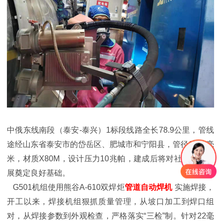
中俄东线南段（泰安
-泰兴）1标段线路全长78.9公里，管线
途经山东省泰安市的岱岳区、肥城市和宁阳县，管径1219毫
米，材质X80M，设计压力10兆帕，建成后将对社会经济发
展奠定良好基础。
G501机组使用熊谷A-610双焊炬
管道自动焊机
实施焊接，
开工以来，焊接机组狠抓质量管理，从坡口加工到焊口组
对，从焊接参数到外观检查，严格落实
“三检”制。针对22毫