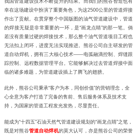
我国管道建设技术不断提升的结果。而我们的熊谷智造也有
幸在这场建设中扮演了重要角色，为这2500公里的管道焊接
作出了贡献。在贯穿整个中国版图的油气管道建设中，管道
的焊接无疑是非常重要的一环，是“画
龙点睛”的那一笔。倘
若没有质量过硬的焊接技术，那么整个油气管道项目工程也
无法扣上闭环，进度无法实现推进。熊谷公司自主研发的管
道自动焊机，拥有三大核心技术——电弧融滴控制、焊缝跟
踪控制、远程数据管理平台。它能够解决过去管道焊接中面
临的诸多难题，为管道建设插上了腾飞的翅膀。
此外，熊谷公司秉承“客户为本，同创价值”的营销理念，全
心全意为客户打造了完备的售前、售后服务体系及技术支
持，为国家的管道工程发光发热，尽显责任。
能成为“十四五”石油天然气管道建设规划的“画龙点睛”之笔，
既是对熊谷
管道自动焊机
的莫大认可，亦是熊谷公司的荣誉