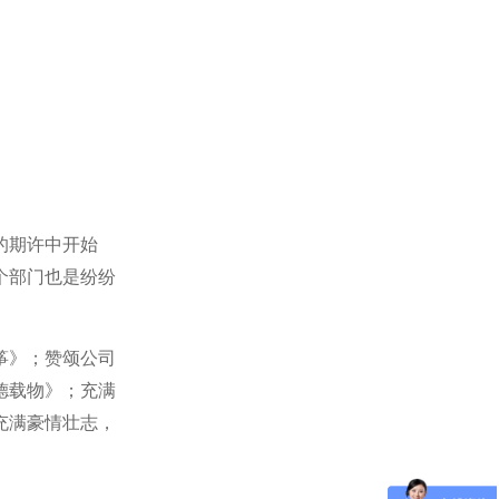
的期许中开始
个部门也是纷纷
筝》；赞颂公司
德载物》；充满
充满豪情壮志，