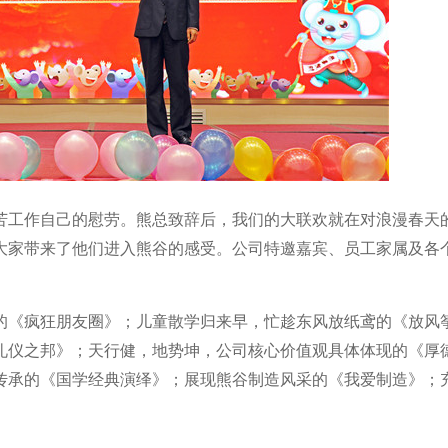
苦工作自己的慰劳。熊总致辞后，我们的大联欢就在对浪漫春天
为大家带来了他们进入熊谷的感受。公司特邀嘉宾、员工家属及各
的《疯狂朋友圈》；儿童散学归来早，忙趁东风放纸鸢的《放风
礼仪之邦》；天行健，地势坤，公司核心价值观具体体现的《厚
传承的《国学经典演绎》；展现熊谷制造风采的《我爱制造》；