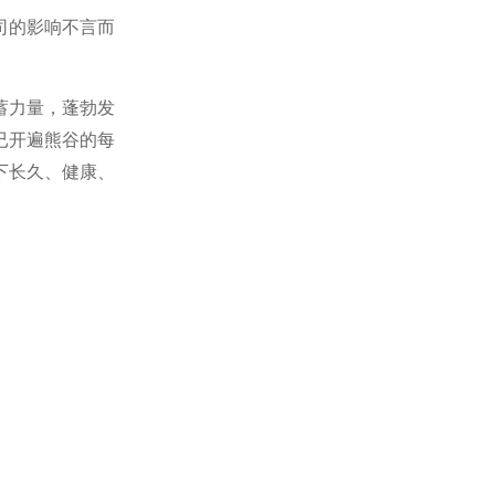
司的影响不言而
蓄力量，蓬勃发
已开遍熊谷的每
下长久、健康、