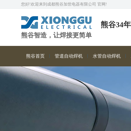
您好!欢迎来到成都熊谷加世电器有限公司 官网!
熊谷34
熊谷智造，让焊接更简单
熊谷首页
管道自动焊机
水管自动焊机