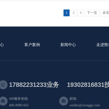
1
2
3
下一页
末
心
客户案例
新闻中心
走进熊
17882231233业务
1930281683
400服务热线:
邮箱:
400-8080-663
welder@xionggu.com