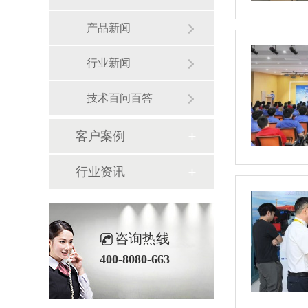
产品新闻
行业新闻
技术百问百答
客户案例
行业资讯
咨询热线
400-8080-663