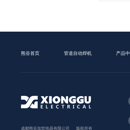
熊谷首页
管道自动焊机
产品中
成都熊谷加世电器有限公司
版权所有