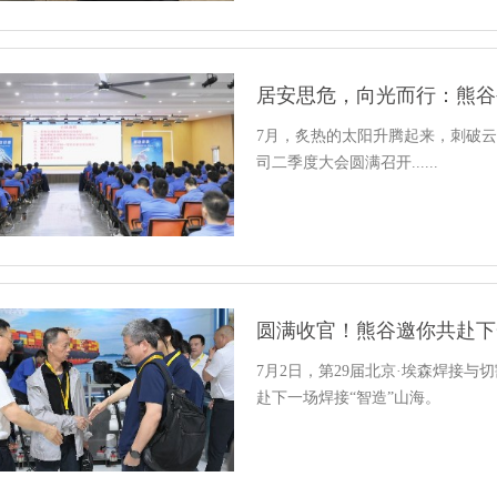
居安思危，向光而行：熊谷
7月，炙热的太阳升腾起来，刺破
司二季度大会圆满召开......
圆满收官！熊谷邀你共赴下
7月2日，第29届北京·埃森焊接
赴下一场焊接“智造”山海。