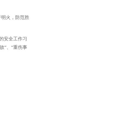
于明火，防范胜
的安全工作习
故“、“重伤事